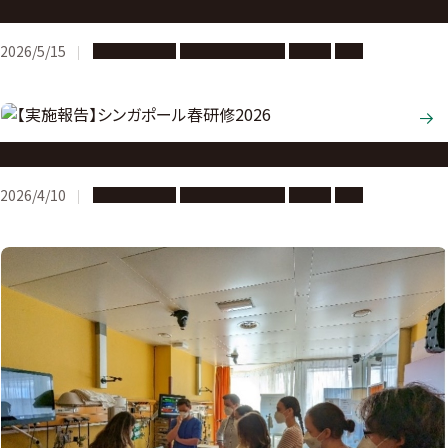
科）
2026/5/15
海外への留学
多文化共修・交流
協定校
短期
【実施報告】シンガポール春研修2026
2026/4/10
海外への留学
多文化共修・交流
協定校
短期