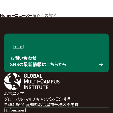
Home
ニュース
海外への留学
お問い合わせ
SNSの最新情報はこちらから
名古屋大学
グローバル・マルチキャンパス推進機構
〒464-8601 愛知県名古屋市千種区不老町
[ Infomation ]